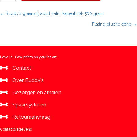
pluche
staart
Posts
← Buddy’s graanvrij adult zalm kattenbrok 500 gram
aantal
Flatino pluche eend →
navigation
Love is...Paw prints on your heart
Contact
Over Buddy's
Bezorgen en afhalen
Spaarsysteem
Retouraanvraag
Contactgegevens