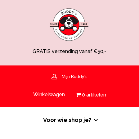
GRATIS verzending vanaf €50,-
Spaarsysteem voor korting!
Voedingsdeskundige aanwezig
Hulp nodig? 030-6919793 of shop@buddys.nl
GRATIS bezorging in de regio
Mijn Buddy's
GRATIS verzending vanaf €50,-
Winkelwagen
0 artikelen
Voor wie shop je?