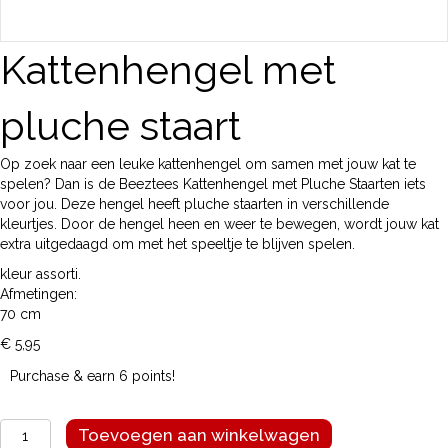
Kattenhengel met
pluche staart
Op zoek naar een leuke kattenhengel om samen met jouw kat te
spelen? Dan is de Beeztees Kattenhengel met Pluche Staarten iets
voor jou. Deze hengel heeft pluche staarten in verschillende
kleurtjes. Door de hengel heen en weer te bewegen, wordt jouw kat
extra uitgedaagd om met het speeltje te blijven spelen.
kleur assorti.
Afmetingen:
70 cm
€
5,95
Purchase & earn 6 points!
Kattenhengel
Toevoegen aan winkelwagen
met