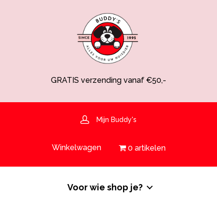
GRATIS verzending vanaf €50,-
Spaarsysteem voor korting!
Voedingsdeskundige aanwezig
Hulp nodig? 030-6919793 of shop@buddys.nl
GRATIS bezorging in de regio
Mijn Buddy's
GRATIS verzending vanaf €50,-
Winkelwagen
0 artikelen
Voor wie shop je?