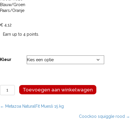
Blauw/Groen
Paars/Oranje
€
4,12
Earn up to 4 points.
Kleur
Coockoo
Toevoegen aan winkelwagen
bal
met
touwlus
Posts
← Metazoa NaturalFit Muesli 15 kg
aantal
Coockoo squiggle rood →
navigation