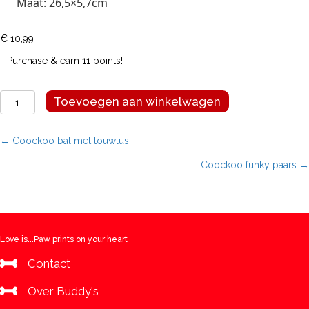
Maat: 26,5×5,7cm
€
10,99
Purchase & earn 11 points!
Coockoo
Toevoegen aan winkelwagen
squiggle
rood
aantal
Posts
← Coockoo bal met touwlus
Coockoo funky paars →
navigation
Love is...Paw prints on your heart
Contact
Over Buddy's