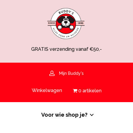
GRATIS verzending vanaf €50,-
Spaarsysteem voor korting!
Voedingsdeskundige aanwezig
Hulp nodig? 030-6919793 of shop@buddys.nl
GRATIS bezorging in de regio
Mijn Buddy's
GRATIS verzending vanaf €50,-
Winkelwagen
0 artikelen
Voor wie shop je?