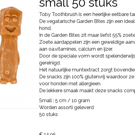
small 50 stuks
Toby Toothbrush is een heerlijke eetbare t
De vegatarische Garden Bites zijn een idea
hond.
In de Garden Bites zit maar liefst 55% zoet
Zoete aardappelen zijn een geweldige aanvull
aan oa.vitamines, calcium en ijzer.
Door de speciale vorm wordt spelenderwij
gereinigd.
Het natuurlijke muntextract zorgt bovendie
De snacks zijn 100% glutenvrij waardoor ze l
voor honden met allergieen.
De lekkere smaak maakt deze snacks comp
Small : 5 cm / 10 gram
Worden assorti geleverd
50 stuks
€
14,95