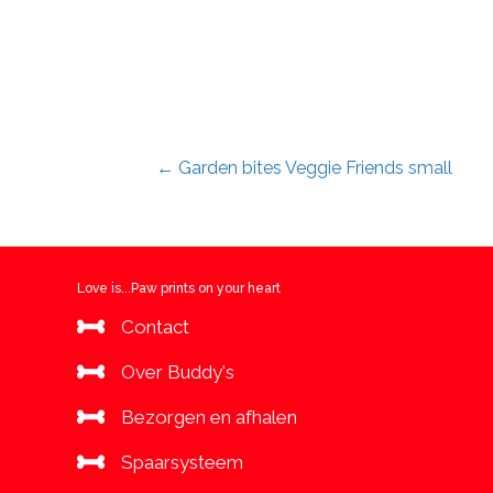
Posts
← Garden bites Veggie Friends small
navigation
Love is...Paw prints on your heart
Contact
Over Buddy's
Bezorgen en afhalen
Spaarsysteem