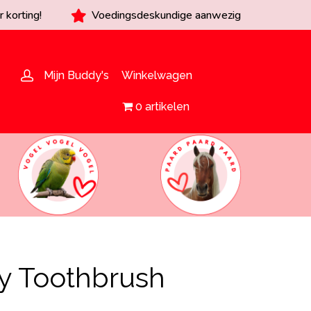
 korting!
Voedingsdeskundige aanwezig
Mijn Buddy's
Winkelwagen
0 artikelen
y Toothbrush