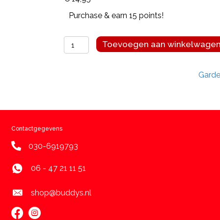
Purchase & earn 15 points!
Garden
Toevoegen aan winkelwage
bites
Toby
Garde
Toothbrush
small
50
stuks
aantal
Contactgegevens
030-6919793
06 - 47 21 11 51
shop@buddys.nl