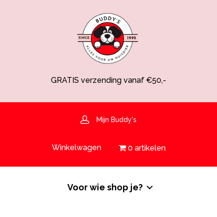
GRATIS verzending vanaf €50,-
Spaarsysteem voor korting!
Voedingsdeskundige aanwezig
Hulp nodig? 030-6919793 of shop@buddys.nl
GRATIS bezorging in de regio
Mijn Buddy's
GRATIS verzending vanaf €50,-
Winkelwagen
0 artikelen
Voor wie shop je?