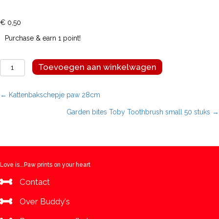
€
0,50
Purchase & earn 1 point!
Garden
Toevoegen aan winkelwagen
bites
Veggie
Friends
Posts
← Kattenbakschepje paw 28cm
small
Garden bites Toby Toothbrush small 50 stuks →
aantal
navigation
Love is...Paw prints on your heart
Contact
Over Buddy's